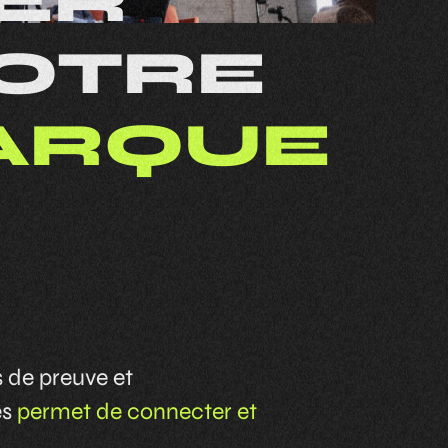
ER
OTRE
ARQUE
 de preuve et
es
permet de connecter et