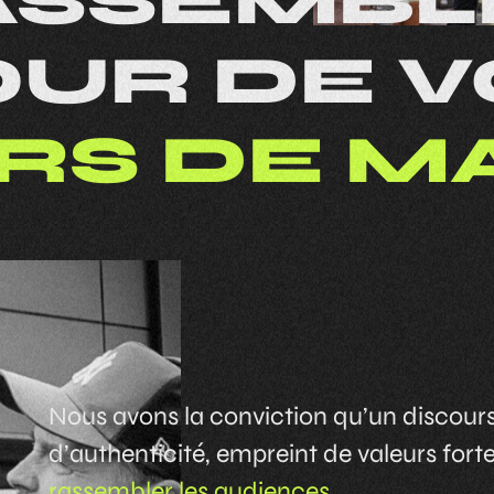
ASSEMBL
OUR
DE
V
RS
DE
M
Nous avons la conviction qu’un discours
d’authenticité, empreint de valeurs fort
rassembler les audiences.