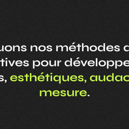
uons nos méthodes de
uptives pour développ
s,
esthétiques, audac
mesure
.