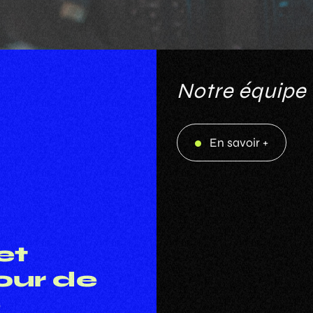
Notre équipe
En savoir +
En savoir +
et
our de
e