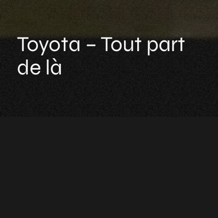
Toyota
–
Tout
part
de
là
Publicité pour Toyota Yaris Hybride, en collaboration
avec les athlètes olympiques membres de la Team
Toyota France.